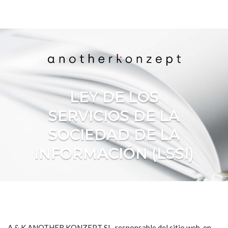
LEY DE LOS
SERVICIOS DE
LA
SOCIEDAD DE LA
INFORMACIÓN (LSSI)
A & K ANOTHER KONZEPT SL, responsable del sitio web, en