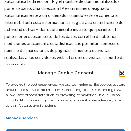
automática la dirección IP y el nombre de dominio utilizados
por el usuario. Una dirección IP es un número asignado
automáticamente a un ordenador cuando éste se conecta a
Internet. Toda esta información es registrada en un fichero de
actividad del servidor debidamente inscrito que permite el
posterior procesamiento de los datos con el fin de obtener
mediciones únicamente estadísticas que permitan conocer el
número de impresiones de páginas, el número de visitas
realizadas a los servidores web, el orden de visitas, el punto de
acceso, etc.
Manage Cookie Consent
4. LEY APLICABLE Y JURISDICCIÓN
To provide the best experiences, we use technologies like cookies to store
and/or access device information. Consenting to these technologies will
La ley aplicable en caso de disputa o conflicto de interpretación
allow us to process data such as browsing behavior or unique IDs on
this site. Not consenting or withdrawing consent, may adversely affect
de los términos que conforman los textos legales, así como
certain features and functions.
cualquier cuestión relacionada con los servicios de la presente
web, será la ley española.
Manage services